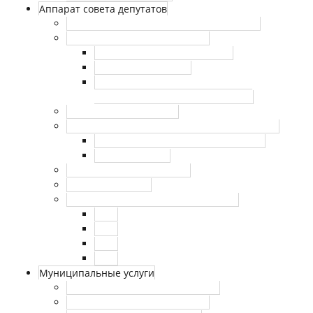
Аппарат совета депутатов
Сотрудники аппарата совета депутатов
Противодействие коррупции
Нормативно-правовые акты
Сведения о доходах
Антикоррупционная экспертиза
муниципальных правовых актов
Муниципальный заказ
Правовые акты аппарата Совета депутатов
Работа с персональными данными
Правовые акты
Нормативные документы
Сведения о СОУТ
Внутренний финансовый контроль
2021
2022
2023
2024
Муниципальные услуги
Муниципальные услуги (архив)
Реестр муниципальных услуг