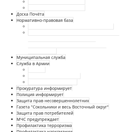
Утвержденные регламенты
Аккредитация журналистов
Доска Почёта
Нормативно-правовая база
Федеральные законы и законы г. Москвы
Сведения о номерах телефонов и факсов, по
которым необходимо сообщать о
произошедшем несчастном случае на
производстве
Муниципальная служба
Служба в Армии
Новости
Нормативные документы
Страничка призывника
Прокуратура информирует
Полиция информирует
Защита прав несовершеннолетних
Газета "Сокольники и весь Восточный округ"
Защита прав потребителей
МЧС предупреждает
Профилактика терроризма
Профилактика наркомании