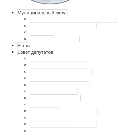
Муниципальный округ
Глава ВМО – МО Восточный в г. Москве
Границы и состав территории
Символика
Историческая справка
Устав
Совет депутатов
Депутаты совета депутатов
График приема населения
Регламент совета депутатов
Решения Совета депутатов
Комиссии Совета депутатов
Публичные слушания
Отчеты руководителей
Повестка дня
План работы Совета депутатов
Отчеты депутатов
Полномочия Совета депутатов
Перечень домовладений, входящих в
избирательный округ