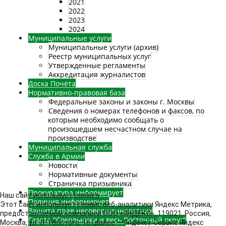
2021
2022
2023
2024
Муниципальные услуги
Муниципальные услуги (архив)
Реестр муниципальных услуг
Утвержденные регламенты
Аккредитация журналистов
Доска Почёта
Нормативно-правовая база
Федеральные законы и законы г. Москвы
Сведения о номерах телефонов и факсов, по
которым необходимо сообщать о
произошедшем несчастном случае на
производстве
Муниципальная служба
Служба в Армии
Новости
Нормативные документы
Страничка призывника
Прокуратура информирует
Наш сайт использует cookies
Полиция информирует
Этот сайт использует сервис веб-аналитики Яндекс Метрика,
Защита прав несовершеннолетних
предоставляемый компанией ООО «ЯНДЕКС», 119021, Россия,
Газета "Сокольники и весь Восточный округ"
Москва, ул. Л. Толстого, 16 (далее — Яндекс). Сервис Яндекс