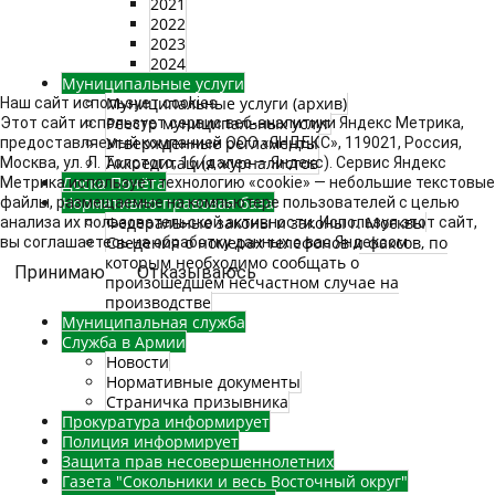
2021
2022
2023
2024
Муниципальные услуги
Муниципальные услуги (архив)
Наш сайт использует cookies
Реестр муниципальных услуг
Этот сайт использует сервис веб-аналитики Яндекс Метрика,
Утвержденные регламенты
предоставляемый компанией ООО «ЯНДЕКС», 119021, Россия,
Аккредитация журналистов
Москва, ул. Л. Толстого, 16 (далее — Яндекс). Сервис Яндекс
Доска Почёта
Метрика использует технологию «cookie» — небольшие текстовые
Нормативно-правовая база
файлы, размещаемые на компьютере пользователей с целью
Федеральные законы и законы г. Москвы
анализа их пользовательской активности. Используя этот сайт,
Сведения о номерах телефонов и факсов, по
вы соглашаетесь на обработку данных о вас Яндексом
которым необходимо сообщать о
Принимаю
Отказываюсь
произошедшем несчастном случае на
производстве
Муниципальная служба
Служба в Армии
Новости
Нормативные документы
Страничка призывника
Прокуратура информирует
Полиция информирует
Защита прав несовершеннолетних
Газета "Сокольники и весь Восточный округ"